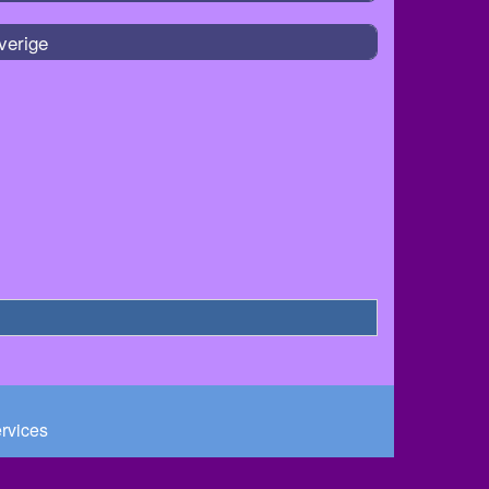
verige
ervices