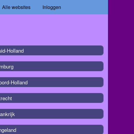
Alle websites
Inloggen
uid-Holland
imburg
oord-Holland
trecht
ankrijk
ngeland