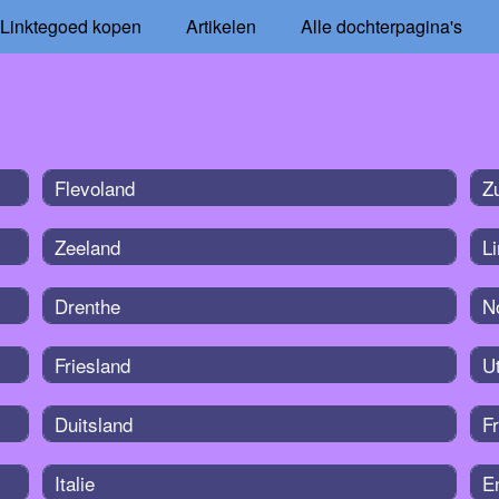
Linktegoed kopen
Artikelen
Alle dochterpagina's
Flevoland
Z
Zeeland
L
Drenthe
N
Friesland
U
Duitsland
Fr
Italie
E