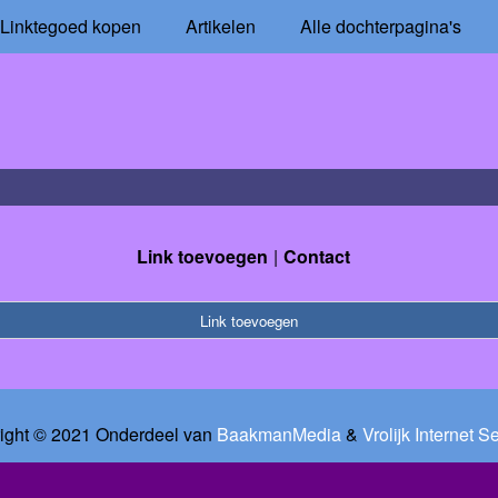
Linktegoed kopen
Artikelen
Alle dochterpagina's
Link toevoegen
Contact
Link toevoegen
ight © 2021 Onderdeel van
BaakmanMedia
&
Vrolijk Internet S